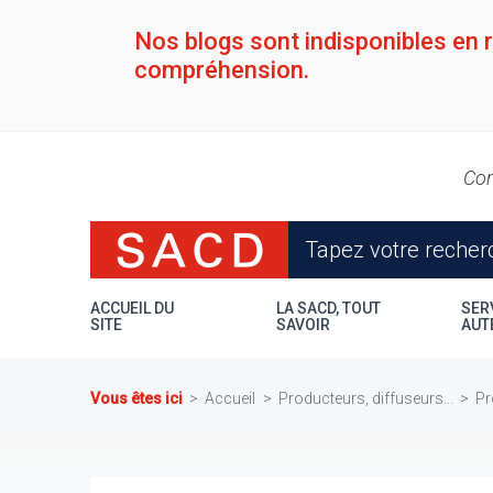
Aller
au
Nos blogs sont indisponibles en 
contenu
compréhension.
principal
Con
ACCUEIL DU
LA SACD, TOUT
SER
SITE
SAVOIR
AUT
Vous êtes ici
Accueil
Producteurs, diffuseurs...
Pr