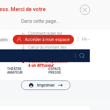
ess. Merci de votre
Dans cette page…
Comment régler les
droits d'auteur ?
Accéder à mon espace
édiés
SELECT
YOUR
Calcul du montant des
LANGUAGE
droits d'auteur
Cession du spectacle
à un diffuseur
THÉÂTRE
ESPACE
AMATEUR
PRESSE
Imprimer