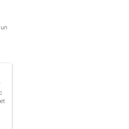
 un
.
c
et