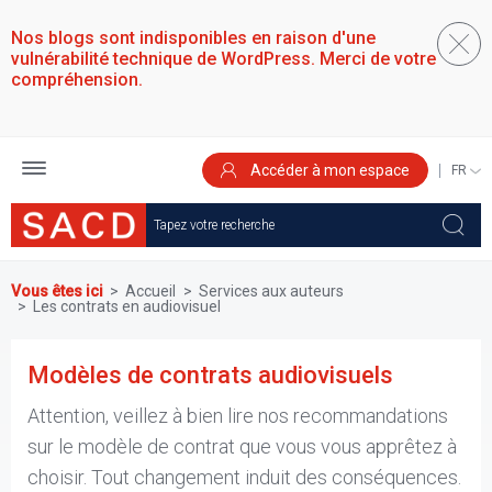
Aller
au
Nos blogs sont indisponibles en raison d'une
contenu
vulnérabilité technique de WordPress. Merci de votre
principal
compréhension.
Accéder à mon espace
SELEC
YOUR
LANGU
Vous êtes ici
Accueil
Services aux auteurs
Les contrats en audiovisuel
Modèles de contrats audiovisuels
Attention, veillez à bien lire nos recommandations
sur le modèle de contrat que vous vous apprêtez à
choisir. Tout changement induit des conséquences.