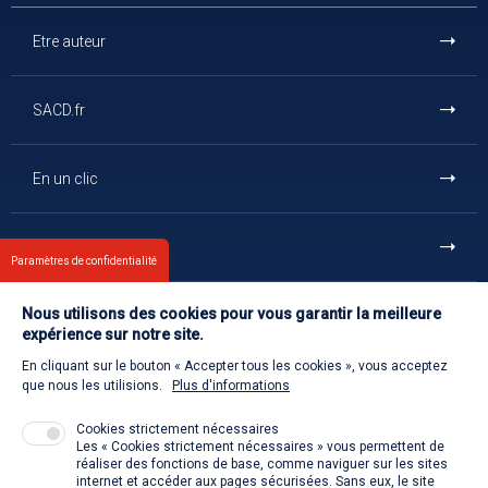
Etre auteur
SACD.fr
En un clic
Et aussi
Paramètres de confidentialité
Nous utilisons des cookies pour vous garantir la meilleure
Contact
expérience sur notre site.
En cliquant sur le bouton « Accepter tous les cookies », vous acceptez
Retour à l'accueil
que nous les utilisions.
Plus d'informations
Cookies strictement nécessaires
Les « Cookies strictement nécessaires » vous permettent de
Venir à la SACD
réaliser des fonctions de base, comme naviguer sur les sites
internet et accéder aux pages sécurisées. Sans eux, le site