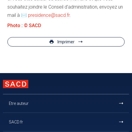
souhaitez joindre le Conseil d'administration, envoyez un
mail à ✉
presidence@sacd.fr
.
Photo : © SACD
Imprimer
Etre auteur
SACD.fr