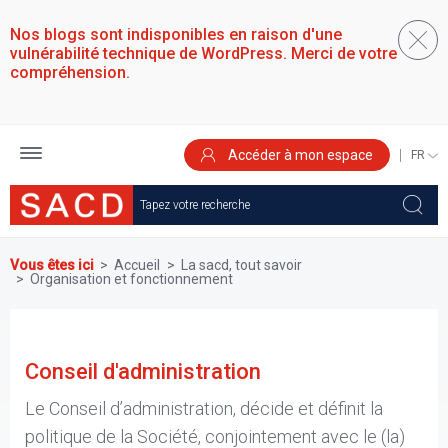
Aller
au
Nos blogs sont indisponibles en raison d'une
contenu
vulnérabilité technique de WordPress. Merci de votre
principal
compréhension.
Accéder à mon espace
SELEC
YOUR
LANGU
Vous êtes ici
Accueil
La sacd, tout savoir
Organisation et fonctionnement
Conseil d'administration
Le Conseil d’administration, décide et définit la
politique de la Société, conjointement avec le (la)