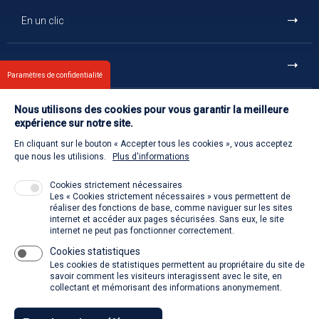
En un clic
Et aussi
Paramètres de confidentialité
Nous utilisons des cookies pour vous garantir la meilleure
Contact
expérience sur notre site.
En cliquant sur le bouton « Accepter tous les cookies », vous acceptez
Retour à l'accueil
que nous les utilisions.
Plus d'informations
Cookies strictement nécessaires
Les « Cookies strictement nécessaires » vous permettent de
Venir à la SACD
réaliser des fonctions de base, comme naviguer sur les sites
internet et accéder aux pages sécurisées. Sans eux, le site
internet ne peut pas fonctionner correctement.
Cookies statistiques
La SACD partout, quand vous voulez
Les cookies de statistiques permettent au propriétaire du site de
savoir comment les visiteurs interagissent avec le site, en
collectant et mémorisant des informations anonymement.