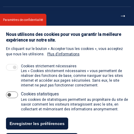
Et aussi
Paramètres de confidentialité
Nous utilisons des cookies pour vous garantir la meilleure
Contact
expérience sur notre site.
En cliquant sur le bouton « Accepter tous les cookies », vous acceptez
Retour à l'accueil
que nous les utilisions.
Plus d'informations
Cookies strictement nécessaires
Les « Cookies strictement nécessaires » vous permettent de
Venir à la SACD
réaliser des fonctions de base, comme naviguer sur les sites
internet et accéder aux pages sécurisées. Sans eux, le site
internet ne peut pas fonctionner correctement.
Cookies statistiques
La SACD partout, quand vous voulez
Les cookies de statistiques permettent au propriétaire du site de
savoir comment les visiteurs interagissent avec le site, en
collectant et mémorisant des informations anonymement.
Enregistrer les préférences
Tous droits réservés - SACD 2021