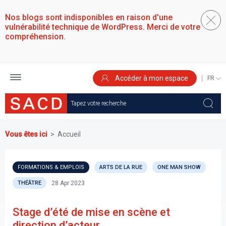
Aller
au
Nos blogs sont indisponibles en raison d'une
contenu
vulnérabilité technique de WordPress. Merci de votre
principal
compréhension.
Accéder à mon espace
SELEC
YOUR
LANGU
Vous êtes ici
Accueil
FORMATIONS & EMPLOIS
ARTS DE LA RUE
ONE MAN SHOW
28 Apr 2023
THÉÂTRE
Stage d’été de mise en scène et
direction d’acteur