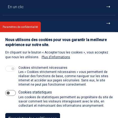
En un clic
Et aussi
Paramètres de confidentialité
Nous utilisons des cookies pour vous garantir la meilleure
Contact
expérience sur notre site.
En cliquant sur le bouton « Accepter tous les cookies », vous acceptez
Retour à l'accueil
que nous les utilisions.
Plus d'informations
Cookies strictement nécessaires
Les « Cookies strictement nécessaires » vous permettent de
Venir à la SACD
réaliser des fonctions de base, comme naviguer sur les sites
internet et accéder aux pages sécurisées. Sans eux, le site
internet ne peut pas fonctionner correctement.
Cookies statistiques
La SACD partout, quand vous voulez
Les cookies de statistiques permettent au propriétaire du site de
savoir comment les visiteurs interagissent avec le site, en
collectant et mémorisant des informations anonymement.