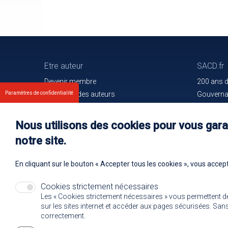
Etre auteur
SACD.fr
Devenir membre
200 ans 
Les droits des auteurs
Gouvern
Paramètres de confidentialité
Votre espace
Trouver l
Nos membres
Communiq
Nous utilisons des cookies pour vous garan
Oeuvres e
notre site.
Rejoignez
En cliquant sur le bouton « Accepter tous les cookies », vous accept
Cookies strictement nécessaires
Les « Cookies strictement nécessaires » vous permettent d
sur les sites internet et accéder aux pages sécurisées. Sans 
correctement.