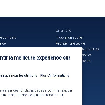
En un clic
de combats
Trouver un soutien
ance
Protéger une œuvre
e bon service
La maison des auteurs SACD
ués de presse
Alertes professionnelles
tir la meilleure expérience sur
n cours d'identification
La mutuelle des auteurs
-nous !
Les annonces
ez que nous les utilisions.
Plus d'informations
e réaliser des fonctions de base, comme naviguer
eux, le site internet ne peut pas fonctionner