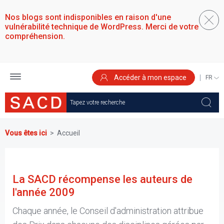
Aller
au
Nos blogs sont indisponibles en raison d'une
contenu
vulnérabilité technique de WordPress. Merci de votre
principal
compréhension.
Accéder à mon espace
SELEC
YOUR
LANGU
Vous êtes ici
Accueil
La SACD récompense les auteurs de
l'année 2009
Chaque année, le Conseil d'administration attribue