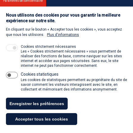
Paramètres de confidentialité
Nous utilisons des cookies pour vous garantir la meilleure
Contact
expérience sur notre site.
En cliquant sur le bouton « Accepter tous les cookies », vous acceptez
Retour à l'accueil
que nous les utilisions.
Plus d'informations
Cookies strictement nécessaires
Les « Cookies strictement nécessaires » vous permettent de
Venir à la SACD
réaliser des fonctions de base, comme naviguer sur les sites
internet et accéder aux pages sécurisées. Sans eux, le site
internet ne peut pas fonctionner correctement.
Cookies statistiques
La SACD partout, quand vous voulez
Les cookies de statistiques permettent au propriétaire du site de
savoir comment les visiteurs interagissent avec le site, en
collectant et mémorisant des informations anonymement.
Enregistrer les préférences
Tous droits réservés - SACD 2021
Accepter tous les cookies
Mentions légales et conditions générales d'utilisation