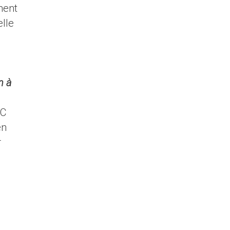
ment
elle
n à
NC
en
r