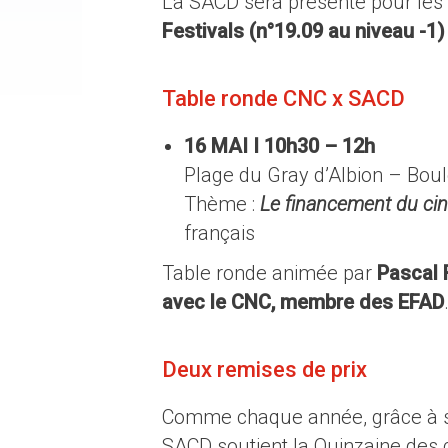
La SACD sera présente pour les 
Festivals (n°19.09 au niveau -1
Table ronde CNC x SACD
16 MAI I 10h30 – 12h
Plage du Gray d’Albion – Boul
Thème :
Le financement du cin
français
Table ronde animée par
Pascal 
avec le CNC, membre des EFAD
Deux remises de prix
Comme chaque année, grâce à son 
SACD soutient la Quinzaine des c