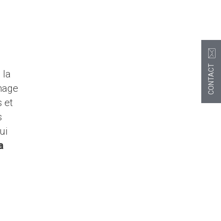
CONTACT
 la
image
s et
s
ui
a