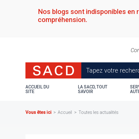
Aller
au
Nos blogs sont indisponibles en 
contenu
compréhension.
principal
Con
ACCUEIL DU
LA SACD, TOUT
SER
SITE
SAVOIR
AUT
Vous êtes ici
Accueil
Toutes les actualités