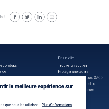
a !
En un clic
de combats
Trouver un soutien
ance
Protéger une œuvre
e bon service
La maison des auteurs SACD
ués de presse
Alertes professionnelles
tir la meilleure expérience sur
n cours d'identification
La mutuelle des auteurs
-nous !
Les annonces
ez que nous les utilisions.
Plus d'informations