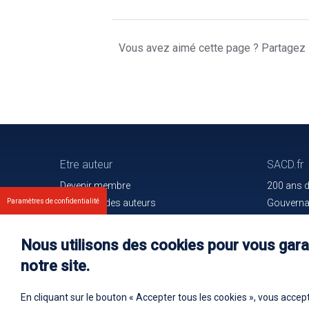
Vous avez aimé cette page ? Partagez l
Etre auteur
SACD.fr
Devenir membre
200 ans 
Paramètres de confidentialité
Les droits des auteurs
Gouvern
Votre espace
Trouver l
Nos membres
Communiq
Nous utilisons des cookies pour vous garan
Oeuvres e
notre site.
Rejoignez
En cliquant sur le bouton « Accepter tous les cookies », vous accept