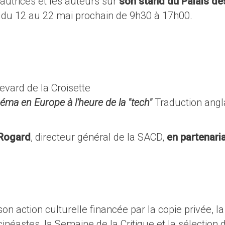
autrices et les auteurs sur
son stand du Palais de
)
du 12 au 22 mai prochain de 9h30 à 17h00.
evard de la Croisette
éma en Europe à l’heure de la "tech"
Traduction angl
Rogard
, directeur général de la SACD,
en partenari
.
action culturelle financée par la copie privée, la
inéastes, la Semaine de la Critique et la sélection 