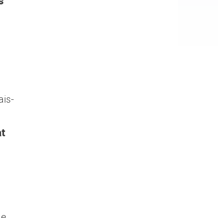
s
ais-
at
de