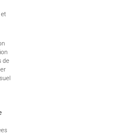
 et
on
ion
s de
er
isuel
e
ées