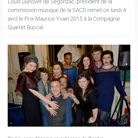
Louis Dunoyer de Segonzac, président de la
commission musique de la SACD remet ce lundi 4
avril le Prix Maurice Yvain 2015 à la Compagnie
Quartet Buccal.
Le Quartet Buccal au grand complet avec Louis
Dunoyer de Segonzac et Gabriel Levasseur