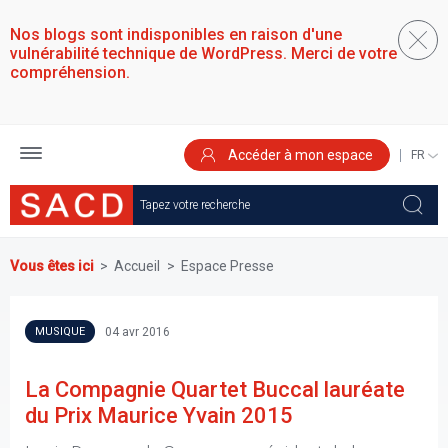
Aller
au
Nos blogs sont indisponibles en raison d'une
contenu
vulnérabilité technique de WordPress. Merci de votre
principal
compréhension.
Accéder à mon espace
SELEC
YOUR
LANGU
Vous êtes ici
Accueil
Espace Presse
04 avr 2016
MUSIQUE
La Compagnie Quartet Buccal lauréate
du Prix Maurice Yvain 2015