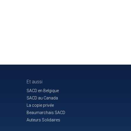
Et aussi
SACD en Belgique
SACD au Canada
La copie privée
Beaumarchais SACD
Auteurs Solidaires