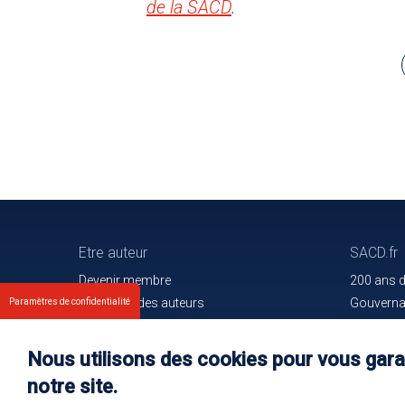
de la SACD
.
Etre auteur
SACD.fr
Devenir membre
200 ans 
Les droits des auteurs
Gouvern
Paramètres de confidentialité
Votre espace
Trouver l
Nos membres
Communiq
Nous utilisons des cookies pour vous garan
Oeuvres e
notre site.
Rejoignez