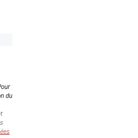
Pour
on du
t
us
nées