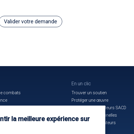
Valider votre demande
En un clic
de combats
Trouver un soutien
ance
Protéger une œuvre
e bon service
La maison des auteurs SACD
ués de presse
Alertes professionnelles
tir la meilleure expérience sur
n cours d'identification
La mutuelle des auteurs
-nous !
Les annonces