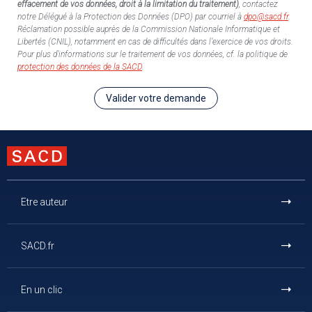
effacement de vos données, droit à la limitation du traitement)
, contactez
notre Délégué à la Protection des Données (DPO) par courriel à
dpo@sacd.fr
.
Réclamation possible auprès de la Commission Nationale Informatique et
Libertés (CNIL), notamment en cas de difficultés dans l’exercice de vos droits.
Pour plus d’informations sur le traitement de vos données, cf. la politique de
protection des données de la SACD
.
Valider votre demande
Etre auteur
SACD.fr
En un clic