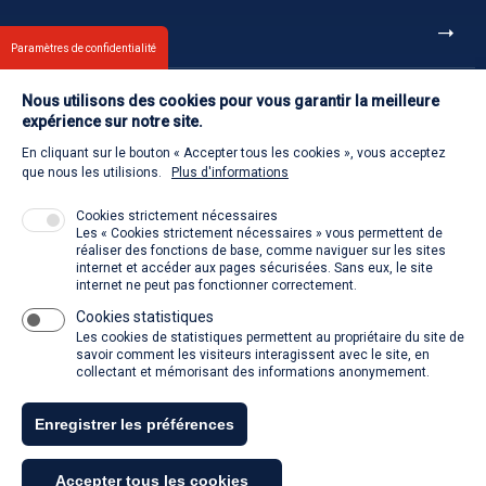
Et aussi
Paramètres de confidentialité
Nous utilisons des cookies pour vous garantir la meilleure
Contact
expérience sur notre site.
En cliquant sur le bouton « Accepter tous les cookies », vous acceptez
Retour à l'accueil
que nous les utilisions.
Plus d'informations
Cookies strictement nécessaires
Les « Cookies strictement nécessaires » vous permettent de
Venir à la SACD
réaliser des fonctions de base, comme naviguer sur les sites
internet et accéder aux pages sécurisées. Sans eux, le site
internet ne peut pas fonctionner correctement.
Cookies statistiques
La SACD partout, quand vous voulez
Les cookies de statistiques permettent au propriétaire du site de
savoir comment les visiteurs interagissent avec le site, en
collectant et mémorisant des informations anonymement.
Enregistrer les préférences
Tous droits réservés - SACD 2021
Accepter tous les cookies