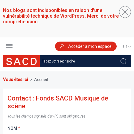
Aller
au
Nos blogs sont indisponibles en raison d'une
contenu
vulnérabilité technique de WordPress. Merci de votre
principal
compréhension.
Accéder à mon espace
SELEC
YOUR
LANGU
Vous êtes ici
Accueil
Contact : Fonds SACD Musique de
scène
Tous les champs signalés d'un (*) sont obligatoires
NOM
*