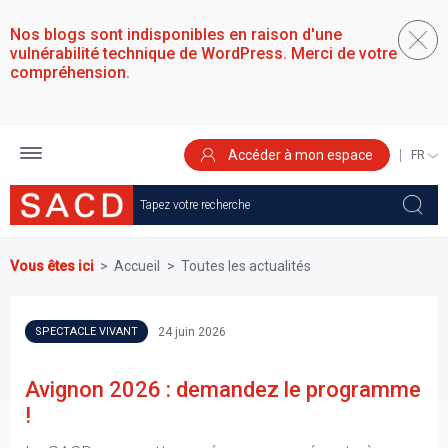
Aller
au
Nos blogs sont indisponibles en raison d'une
contenu
vulnérabilité technique de WordPress. Merci de votre
principal
compréhension.
Accéder à mon espace
SELEC
YOUR
LANGU
Vous êtes ici
Accueil
Toutes les actualités
24 juin 2026
SPECTACLE VIVANT
Avignon 2026 : demandez le programme
!