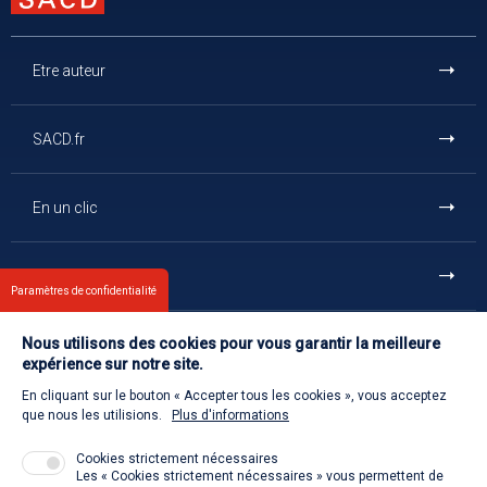
Etre auteur
SACD.fr
En un clic
Et aussi
Paramètres de confidentialité
Nous utilisons des cookies pour vous garantir la meilleure
Contact
expérience sur notre site.
En cliquant sur le bouton « Accepter tous les cookies », vous acceptez
Retour à l'accueil
que nous les utilisions.
Plus d'informations
Cookies strictement nécessaires
Les « Cookies strictement nécessaires » vous permettent de
Venir à la SACD