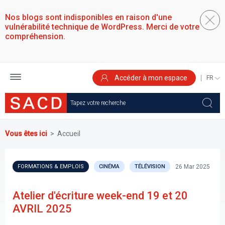
Aller
au
Nos blogs sont indisponibles en raison d'une
contenu
vulnérabilité technique de WordPress. Merci de votre
principal
compréhension.
Accéder à mon espace
SELEC
YOUR
LANGU
Vous êtes ici
Accueil
26 Mar 2025
FORMATIONS & EMPLOIS
CINÉMA
TÉLÉVISION
Atelier d'écriture week-end 19 et 20
AVRIL 2025