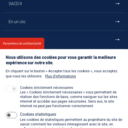
SACD.fr
En un clic
Et aussi
Paramètres de confidentialité
Nous utilisons des cookies pour vous garantir la meilleure
Contact
expérience sur notre site.
En cliquant sur le bouton « Accepter tous les cookies », vous acceptez
Retour à l'accueil
que nous les utilisions.
Plus d'informations
Cookies strictement nécessaires
Les « Cookies strictement nécessaires » vous permettent de
Venir à la SACD
réaliser des fonctions de base, comme naviguer sur les sites
internet et accéder aux pages sécurisées. Sans eux, le site
internet ne peut pas fonctionner correctement.
Cookies statistiques
La SACD partout, quand vous voulez
Les cookies de statistiques permettent au propriétaire du site de
savoir comment les visiteurs interagissent avec le site, en