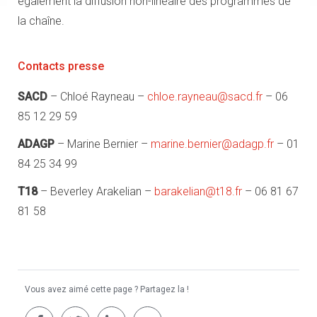
également la diffusion non-linéaire des programmes de
la chaîne.
Contacts presse
SACD
– Chloé Rayneau –
chloe.rayneau@sacd.fr
– 06
85 12 29 59
ADAGP
– Marine Bernier –
marine.bernier@adagp.fr
– 01
84 25 34 99
T18
– Beverley Arakelian –
barakelian@t18.fr
– 06 81 67
81 58
Vous avez aimé cette page ? Partagez la !